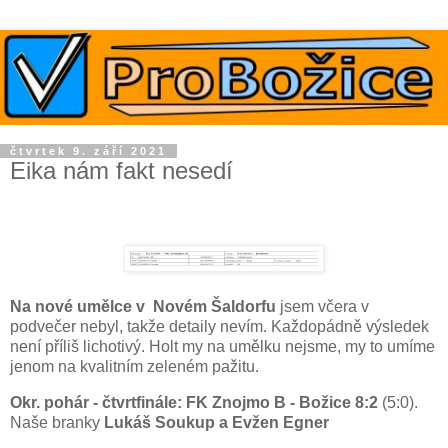
čtvrtek 9. září 2021
Eika nám fakt nesedí
Na nové umělce v Novém Šaldorfu
jsem včera v
podvečer nebyl, takže detaily nevím. Každopádně výsledek
není příliš lichotivý. Holt my na umělku nejsme, my to umíme
jenom na kvalitním zeleném pažitu.
Okr. pohár - čtvrtfinále: FK Znojmo B - Božice 8:2
(5:0).
Naše branky
Lukáš Soukup a Evžen Egner